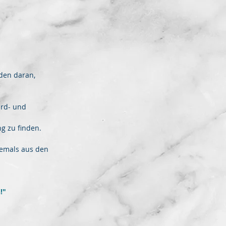
den daran,
ard- und
ng zu finden.
iemals aus den
!"