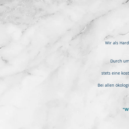
Wir als Har
Durch umf
stets eine kos
Bei allen ökolo
"We