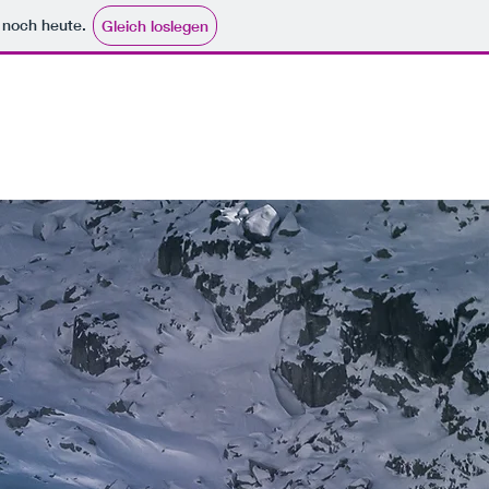
e noch heute.
Gleich loslegen
mpressum
Privacy
More