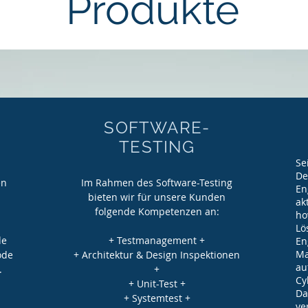
Produkte
SOFTWARE-
TESTING
Se
De
en
Im Rahmen des Software-Testing
En
bieten wir für unsere Kunden
ak
folgende Kompetenzen an:
ho
Lö
de
+ Testmanagement +
En
Ma
ode
+ Architektur & Design Inspektionen
au
.
+
Cy
+ Unit-Test +
Da
e
+ Systemtest +
ve