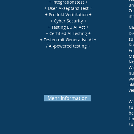
+ Integrationstest +
un
+ User-Akzeptanz-Test +
Zu
+ Produkt Verifikation +
ih
+ Cyber Security +
+ Testing EU AI Act +
Ni
+ Certified AI Testing +
Di
zu
+ Testen mit Generative AI +
Ko
/ AI-powered testing +
En
Ma
No
We
nu
wa
ak
ve
Mehr Information
Wi
zu
be
Un
zu